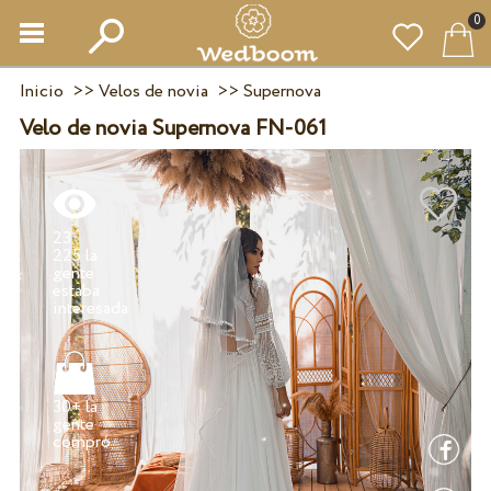
0
Inicio
>>
Velos de novia
>>
Supernova
Velo de novia Supernova FN-061
23
225 la
gente
estaba
30+ la
gente