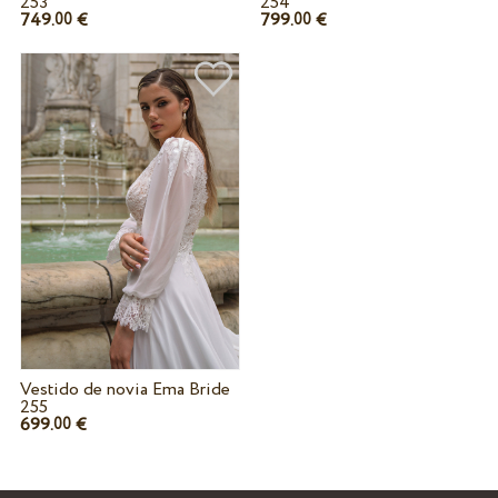
253
254
749.
€
799.
€
00
00
Vestido de novia Ema Bride
255
699.
€
00