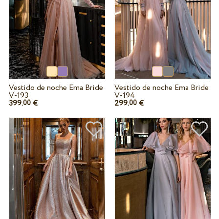
Vestido de noche Ema Bride
Vestido de noche Ema Bride
V-193
V-194
399.
€
299.
€
00
00