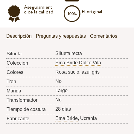
Aseguramient
El original
o de la calidad
Descripción
Preguntas y respuestas
Comentarios
Silueta recta
Silueta
Ema Bride Dolce Vita
Coleccion
Rosa sucio, azul gris
Colores
No
Tren
Largo
Manga
No
Transformador
28 dias
Tiempo de costura
Ema Bride
, Ucrania
Fabricante