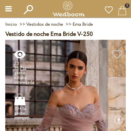
0
Inicio
>>
Vestidos de noche
>>
Ema Bride
Vestido de noche Ema Bride V-250
23
967 la
gente
estaba
30+ la
gente