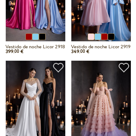
Vestido de noche Licor 2918
Vestido de noche Licor 2919
399.
€
349.
€
00
00