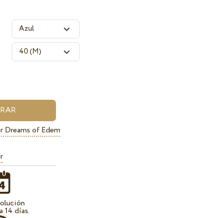
or Dreams of Edem
r
olución
a 14 días.