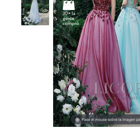
30+ la
gente
Pase el mouse sobre la imagen pa