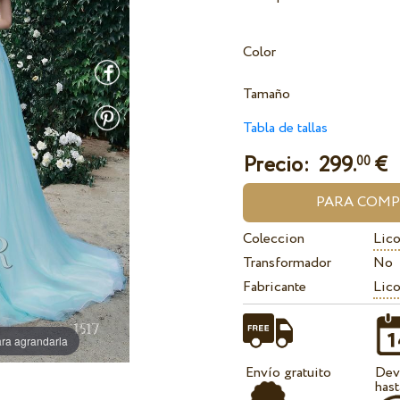
Color
Tamaño
Tabla de tallas
Precio:
299.
€
00
Coleccion
Lic
Transformador
No
Fabricante
Lico
ra agrandarla
Envío gratuito
Dev
hast