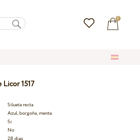
0
 Licor 1517
Silueta recta
Azul, borgoña, menta
Si
No
28 dias