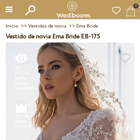
0
Inicio
>>
Vestidos de novia
>>
Ema Bride
Vestido de novia Ema Bride EB-175
20
854 la
gente
estaba
20+ la
gente