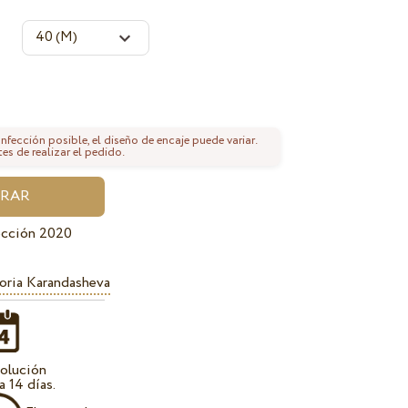
fección posible, el diseño de encaje puede variar.
tes de realizar el pedido.
ección 2020
oria Karandasheva
olución
a 14 días.