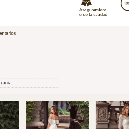
Aseguramient
o de la calidad
ntarios
crania