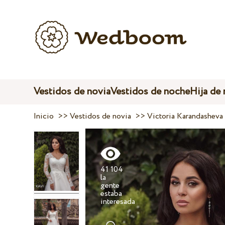
Vestidos de novia
Vestidos de noche
Hija de
Inicio
>>
Vestidos de novia
>>
Victoria Karandasheva
41 104
la
gente
estaba