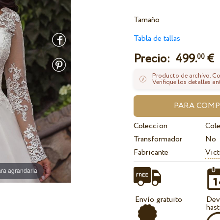
Tamaño
Tabla de tallas
Precio:
499.
€
00
Producto de archivo. Con
Verifique los detalles an
Coleccion
Col
Transformador
No
Fabricante
Vict
ra agrandarla
Envío gratuito
Dev
hast