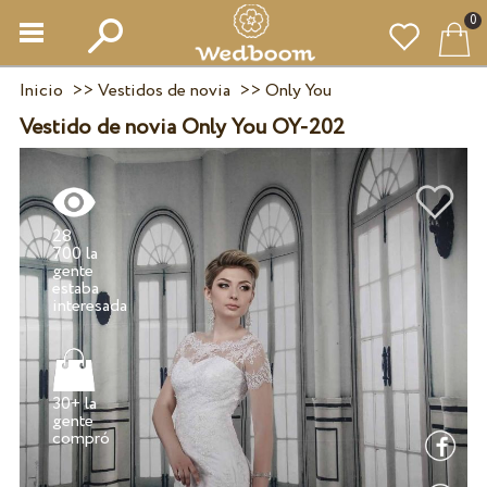
0
Inicio
>>
Vestidos de novia
>>
Only You
Vestido de novia Only You OY-202
28
700 la
gente
estaba
30+ la
gente