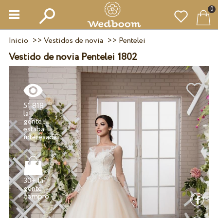
0
Inicio
>>
Vestidos de novia
>>
Pentelei
Vestido de novia Pentelei 1802
51 818
la
gente
estaba
30+ la
gente