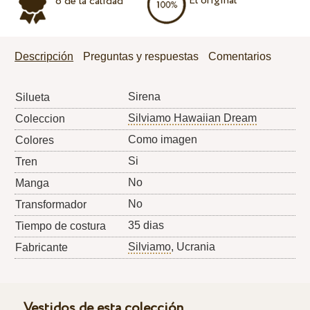
El original
o de la calidad
Descripción
Preguntas y respuestas
Comentarios
Sirena
Silueta
Silviamo Hawaiian Dream
Coleccion
Como imagen
Colores
Si
Tren
No
Manga
No
Transformador
35 dias
Tiempo de costura
Silviamo
, Ucrania
Fabricante
Vestidos de esta colección