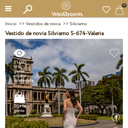
0
Inicio
>>
Vestidos de novia
>>
Silviamo
Vestido de novia Silviamo S-674-Valeria
21 085
la
gente
estaba
20+ la
gente