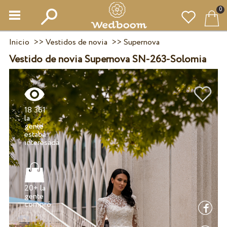
0
Inicio
>>
Vestidos de novia
>>
Supernova
Vestido de novia Supernova SN-263-Solomia
18 361
la
gente
estaba
20+ la
gente