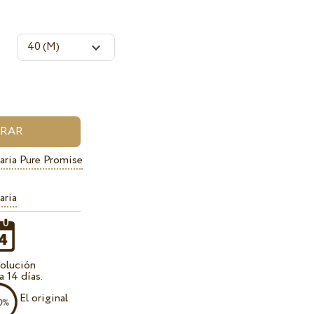
aria Pure Promise
aria
olución
a 14 días.
El original