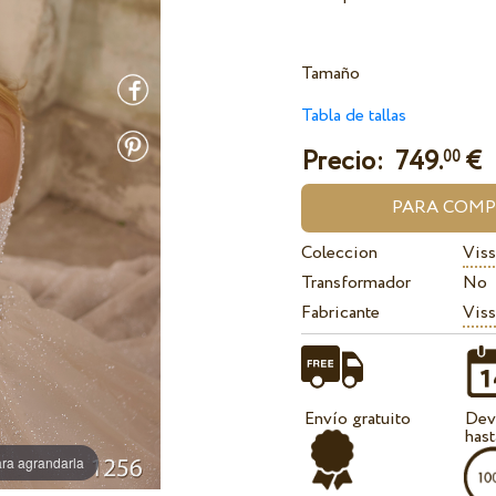
Tamaño
Tabla de tallas
Precio:
749.
€
00
Coleccion
Viss
Transformador
No
Fabricante
Viss
Envío gratuito
Dev
hast
ra agrandarla