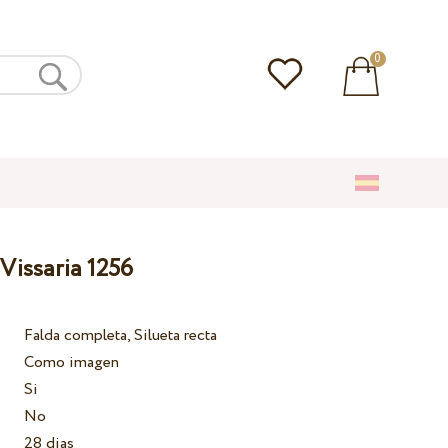
0
Vissaria 1256
Falda completa, Silueta recta
Como imagen
Si
No
28 dias