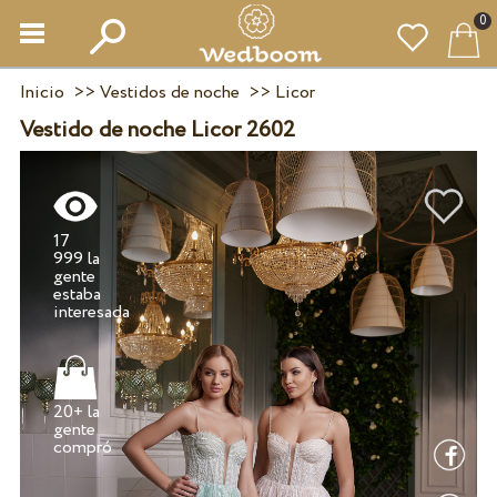
0
Inicio
>>
Vestidos de noche
>>
Licor
Vestido de noche Licor 2602
17
999 la
gente
estaba
20+ la
gente