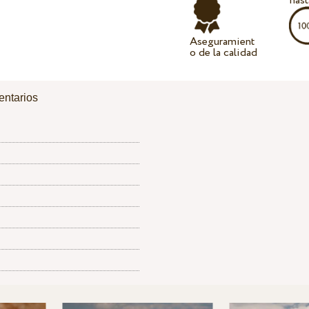
hast
Aseguramient
o de la calidad
ntarios