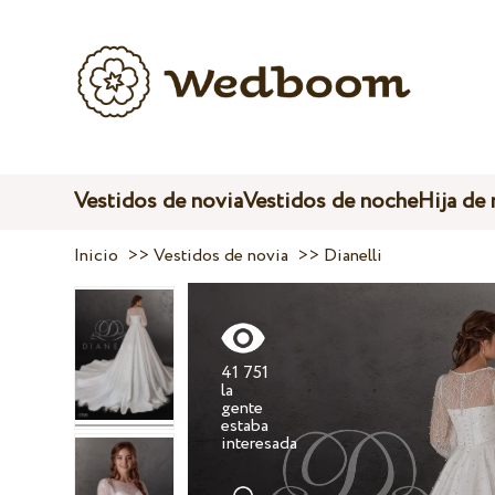
Vestidos de novia
Vestidos de noche
Hija de
Inicio
>>
Vestidos de novia
>>
Dianelli
41 751
la
gente
estaba