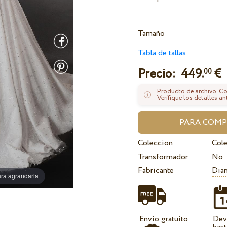
Tamaño
Tabla de tallas
Precio:
449.
€
00
Producto de archivo. Con
Verifique los detalles an
Coleccion
Col
Transformador
No
Fabricante
Dian
ra agrandarla
Envío gratuito
Dev