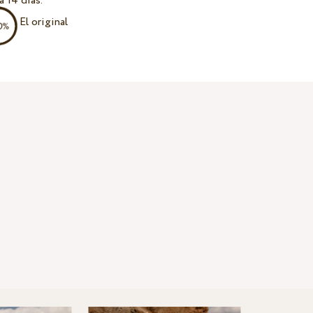
a 14 días.
El original