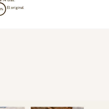
a 14 días.
El original