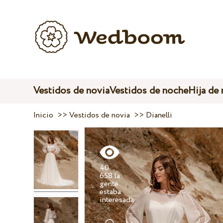
Vestidos de novia
Vestidos de noche
Hija de
Inicio
>>
Vestidos de novia
>>
Dianelli
40
658 la
gente
estaba