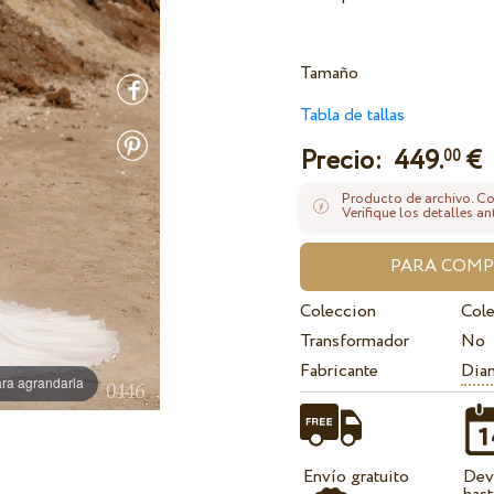
Tamaño
Tabla de tallas
Precio:
449.
€
00
Producto de archivo. Con
Verifique los detalles an
Coleccion
Cole
Transformador
No
Fabricante
Dian
ra agrandarla
Envío gratuito
Dev