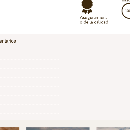
hast
Aseguramient
o de la calidad
ntarios