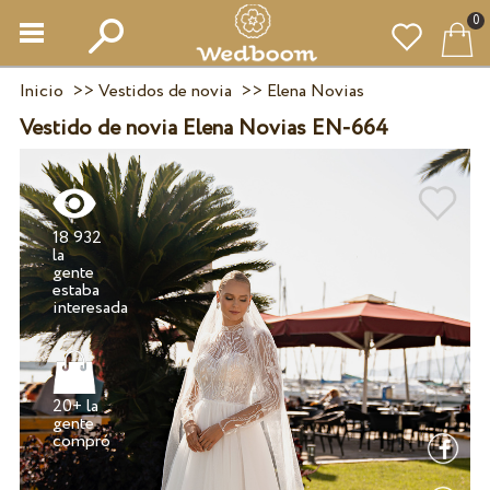
0
Inicio
>>
Vestidos de novia
>>
Elena Novias
Vestido de novia Elena Novias EN-664
18 932
la
gente
estaba
20+ la
gente