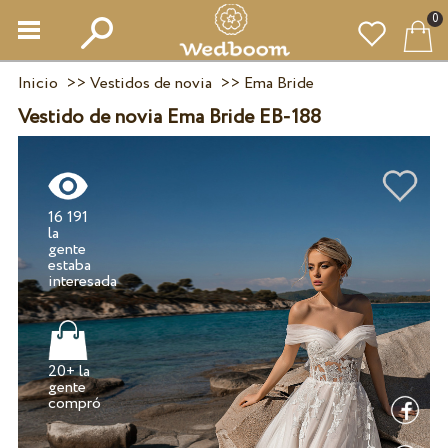
0
Inicio
>>
Vestidos de novia
>>
Ema Bride
Vestido de novia Ema Bride EB-188
16 191
la
gente
estaba
20+ la
gente