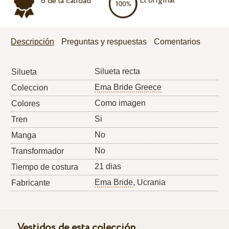
El original
o de la calidad
Descripción
Preguntas y respuestas
Comentarios
Silueta recta
Silueta
Ema Bride Greece
Coleccion
Como imagen
Colores
Si
Tren
No
Manga
No
Transformador
21 dias
Tiempo de costura
Ema Bride
, Ucrania
Fabricante
Vestidos de esta colección