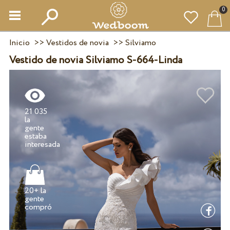
0
Inicio
>>
Vestidos de novia
>>
Silviamo
Vestido de novia Silviamo S-664-Linda
21 035
la
gente
estaba
20+ la
gente