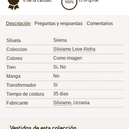
El original
o de la calidad
Descripción
Preguntas y respuestas
Comentarios
Sirena
Silueta
Silviamo Love Aloha
Coleccion
Como imagen
Colores
Si, No
Tren
No
Manga
Si
Transformador
35 dias
Tiempo de costura
Silviamo
, Ucrania
Fabricante
Vestidos de esta colección