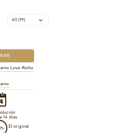
iamo Love Aloha
iamo
olución
a 14 días.
El original