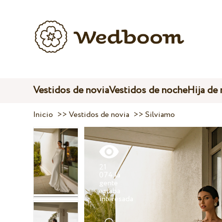
Vestidos de novia
Vestidos de noche
Hija de
Inicio
>>
Vestidos de novia
>>
Silviamo
21
074 la
gente
estaba