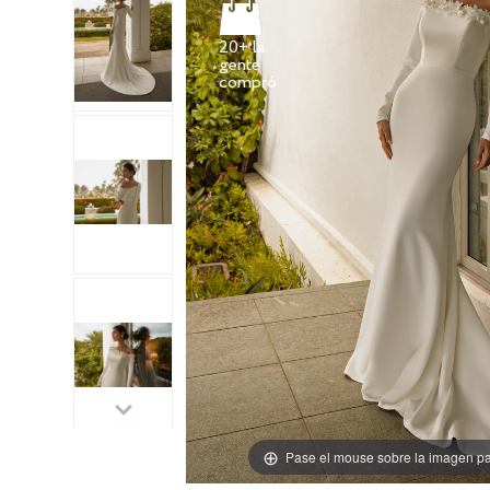
20+ la
gente
Pase el mouse sobre la imagen pa