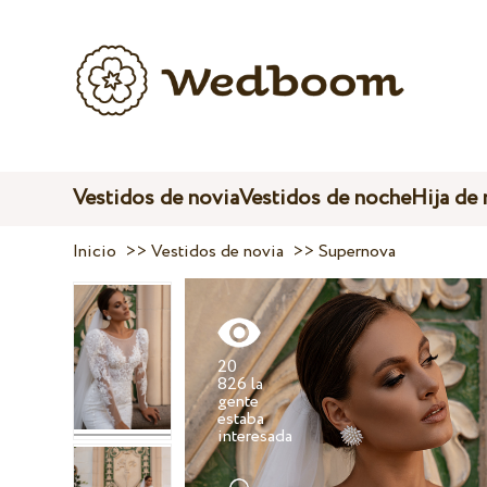
Vestidos de novia
Vestidos de noche
Hija de
Inicio
>>
Vestidos de novia
>>
Supernova
20
826 la
gente
estaba