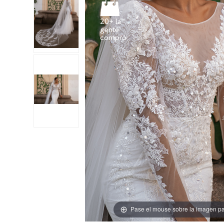
20+ la
gente
Pase el mouse sobre la imagen pa