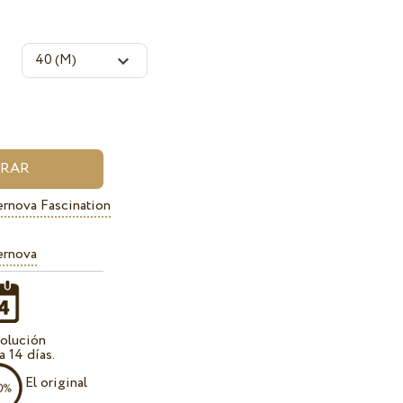
rnova Fascination
ernova
olución
a 14 días.
El original