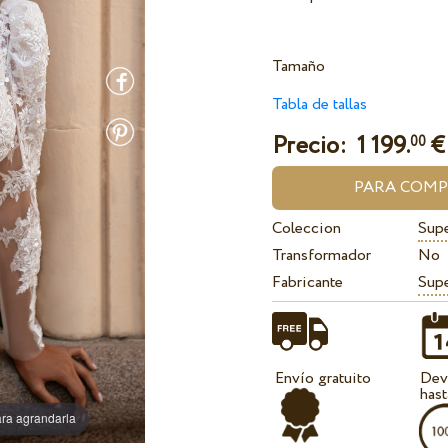
Tamaño
Tabla de tallas
Precio:
1 199.
€
00
Coleccion
Supe
Transformador
No
Fabricante
Sup
Envío gratuito
Dev
hast
ra agrandarla