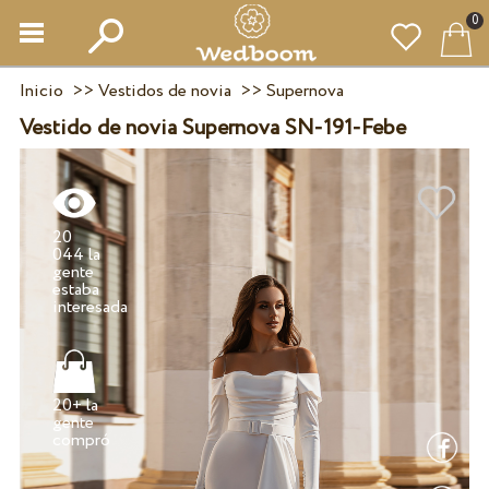
0
Inicio
>>
Vestidos de novia
>>
Supernova
Vestido de novia Supernova SN-191-Febe
20
044 la
gente
estaba
20+ la
gente