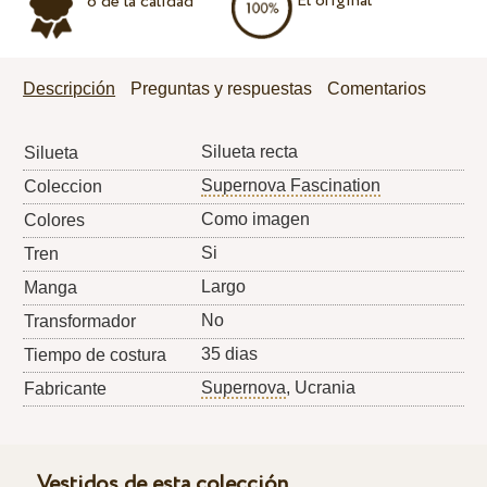
El original
o de la calidad
Descripción
Preguntas y respuestas
Comentarios
Silueta recta
Silueta
Supernova Fascination
Coleccion
Como imagen
Colores
Si
Tren
Largo
Manga
No
Transformador
35 dias
Tiempo de costura
Supernova
, Ucrania
Fabricante
Vestidos de esta colección