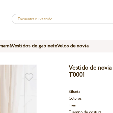
 mamá
Vestidos de gabinete
Velos de novia
Vestido de novia 
T0001
Silueta
Colores
Tren
Tiempo de costura