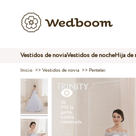
Vestidos de novia
Vestidos de noche
Hija de
Inicio
>>
Vestidos de novia
>>
Pentelei
36
934 la
gente
estaba