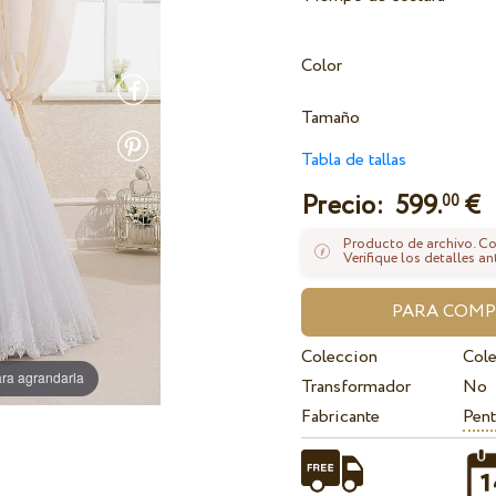
Color
Tamaño
Tabla de tallas
Precio:
599.
€
00
Producto de archivo. Con
Verifique los detalles an
Coleccion
Col
ra agrandarla
Transformador
No
Fabricante
Pent