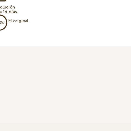
olución
a 14 días.
El original