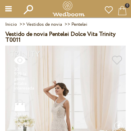
0
Inicio
>>
Vestidos de novia
>>
Pentelei
Vestido de novia Pentelei Dolce Vita Trinity
T0011
30
939 la
gente
estaba
30+ la
gente