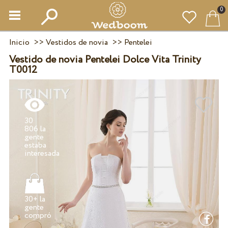
0
Inicio
>>
Vestidos de novia
>>
Pentelei
Vestido de novia Pentelei Dolce Vita Trinity
T0012
30
806 la
gente
estaba
30+ la
gente