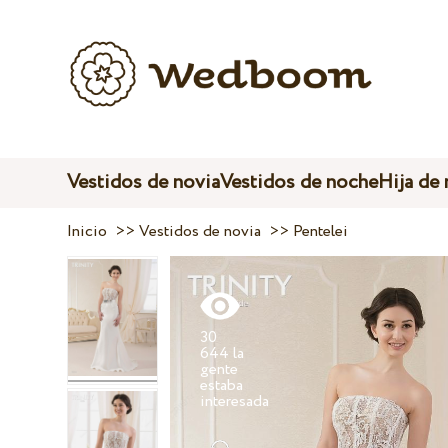
Vestidos de novia
Vestidos de noche
Hija de
Inicio
>>
Vestidos de novia
>>
Pentelei
30
644 la
gente
estaba