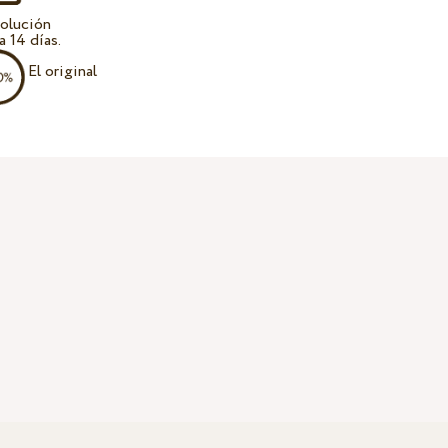
olución
a 14 días.
El original