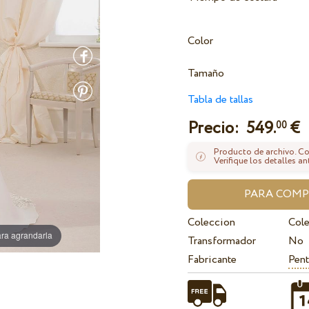
Color
Tamaño
Tabla de tallas
Precio:
549.
€
00
Producto de archivo. Con
Verifique los detalles an
Coleccion
Col
ra agrandarla
Transformador
No
Fabricante
Pent