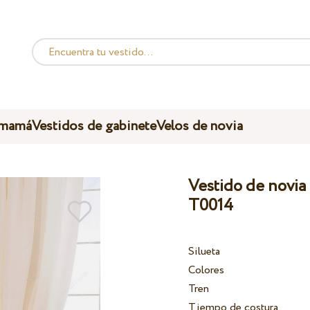
 mamá
Vestidos de gabinete
Velos de novia
Vestido de novia 
T0014
Silueta
Colores
Tren
Tiempo de costura