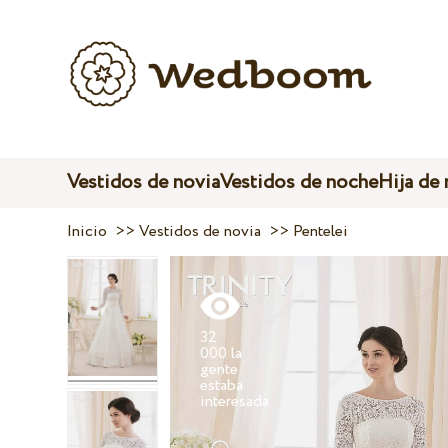
Vestidos de novia
Vestidos de noche
Hija de
Inicio
>>
Vestidos de novia
>>
Pentelei
32
000 la
gente
estaba