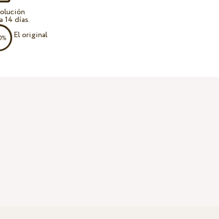
olución
a 14 días.
El original