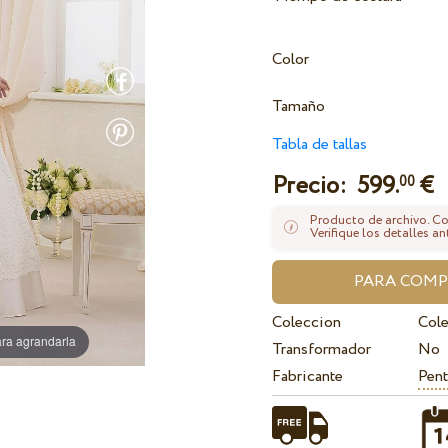
Color
Tamaño
Tabla de tallas
Precio:
599.
€
00
Producto de archivo. Con
Verifique los detalles an
Coleccion
Col
ra agrandarla
Transformador
No
Fabricante
Pent