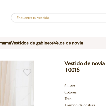
 mamá
Vestidos de gabinete
Velos de novia
Vestido de novia 
T0016
Silueta
Colores
Tren
Tiempo de costura