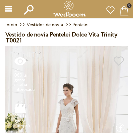
0
Inicio
>>
Vestidos de novia
>>
Pentelei
Vestido de novia Pentelei Dolce Vita Trinity
T0021
29
860 la
gente
estaba
30+ la
gente