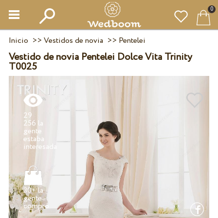
0
Inicio
>>
Vestidos de novia
>>
Pentelei
Vestido de novia Pentelei Dolce Vita Trinity
T0025
29
256 la
gente
estaba
30+ la
gente