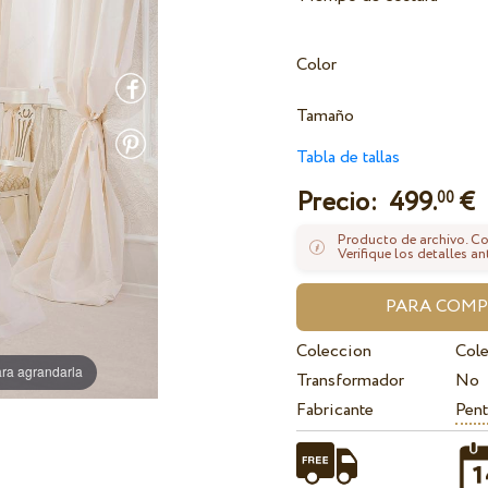
Color
Tamaño
Tabla de tallas
Precio:
499.
€
00
Producto de archivo. Con
Verifique los detalles an
Coleccion
Col
ra agrandarla
Transformador
No
Fabricante
Pent