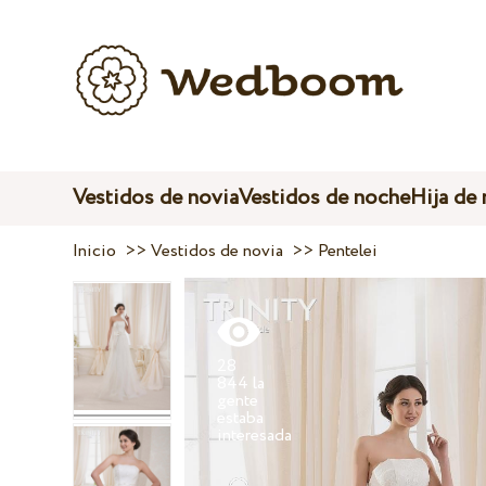
Vestidos de novia
Vestidos de noche
Hija de
Inicio
>>
Vestidos de novia
>>
Pentelei
28
844 la
gente
estaba