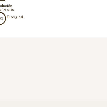
olución
a 14 días.
El original