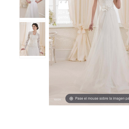
30+ la
gente
Pase el mouse sobre la imagen pa