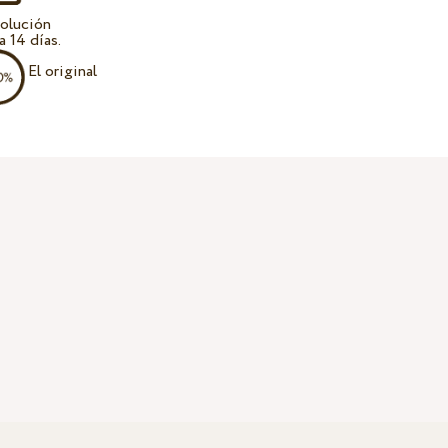
olución
a 14 días.
El original