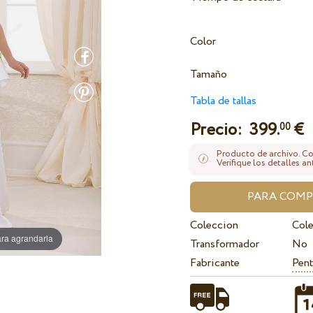
Color
Tamaño
Tabla de tallas
Precio:
399.
€
00
Producto de archivo. Con
Verifique los detalles an
Coleccion
Col
ra agrandarla
Transformador
No
Fabricante
Pent