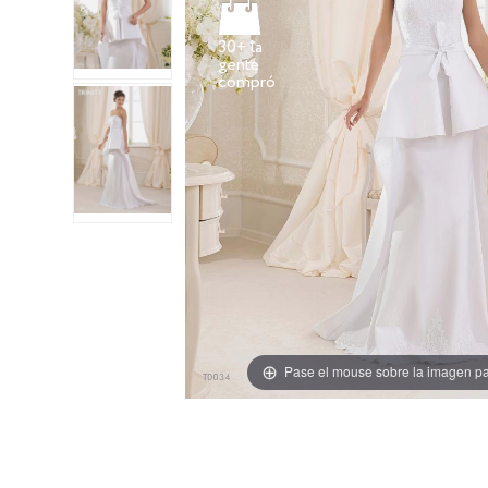
30+ la
gente
Pase el mouse sobre la imagen pa