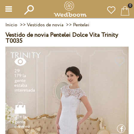
0
Inicio
>>
Vestidos de novia
>>
Pentelei
Vestido de novia Pentelei Dolce Vita Trinity
T0035
29
179 la
gente
estaba
30+ la
gente