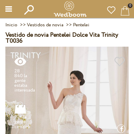
0
Inicio
>>
Vestidos de novia
>>
Pentelei
Vestido de novia Pentelei Dolce Vita Trinity
T0036
28
840 la
gente
estaba
30+ la
gente