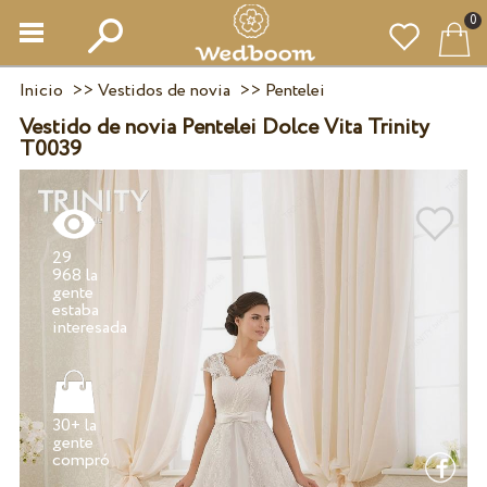
0
Inicio
>>
Vestidos de novia
>>
Pentelei
Vestido de novia Pentelei Dolce Vita Trinity
T0039
29
968 la
gente
estaba
30+ la
gente