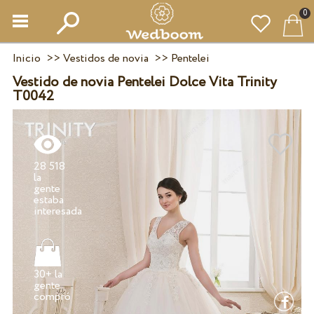
0
Inicio
>>
Vestidos de novia
>>
Pentelei
Vestido de novia Pentelei Dolce Vita Trinity
T0042
28 518
la
gente
estaba
30+ la
gente