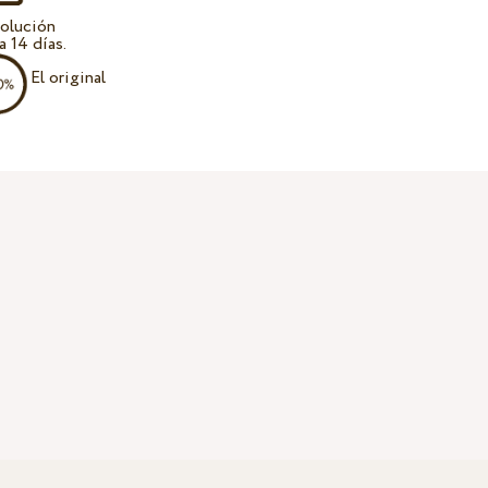
olución
a 14 días.
El original