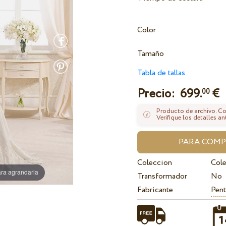
Color
Tamaño
Tabla de tallas
Precio:
699.
€
00
Producto de archivo. Con
Verifique los detalles an
Coleccion
Col
ra agrandarla
Transformador
No
Fabricante
Pent