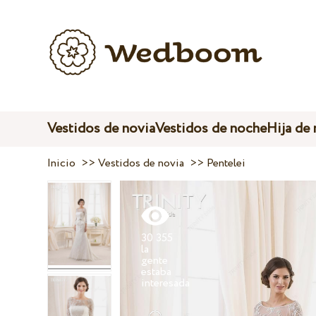
Vestidos de novia
Vestidos de noche
Hija de
Inicio
>>
Vestidos de novia
>>
Pentelei
30 355
la
gente
estaba