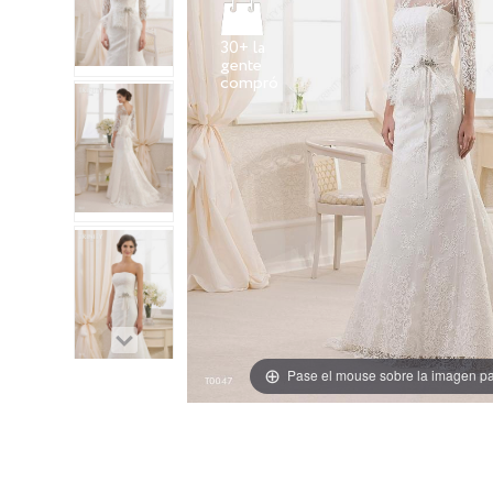
30+ la
gente
Pase el mouse sobre la imagen pa