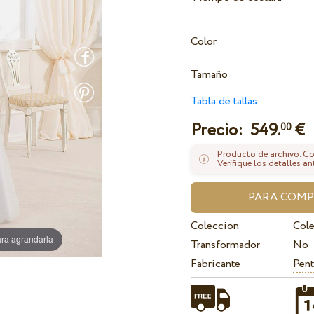
Color
Tamaño
Tabla de tallas
Precio:
549.
€
00
Producto de archivo. Con
Verifique los detalles an
Coleccion
Col
ra agrandarla
Transformador
No
Fabricante
Pent