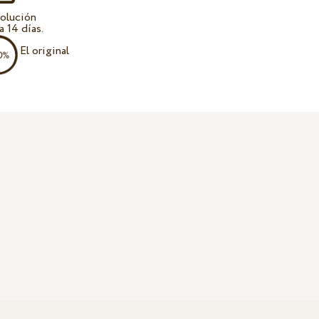
olución
a 14 días.
El original