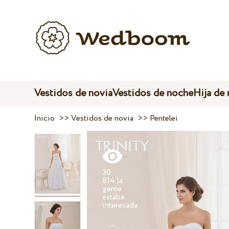
Vestidos de novia
Vestidos de noche
Hija de
Inicio
>>
Vestidos de novia
>>
Pentelei
30
814 la
gente
estaba