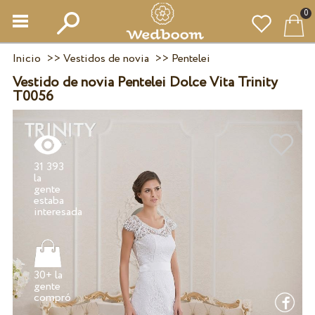
0
Inicio
>>
Vestidos de novia
>>
Pentelei
Vestido de novia Pentelei Dolce Vita Trinity
T0056
31 393
la
gente
estaba
30+ la
gente