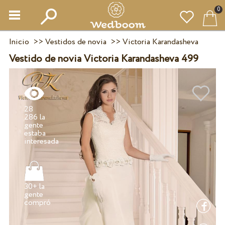
0
Inicio
>>
Vestidos de novia
>>
Victoria Karandasheva
Vestido de novia Victoria Karandasheva 499
28
286 la
gente
estaba
30+ la
gente