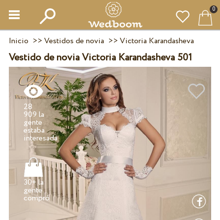
0
Inicio
>>
Vestidos de novia
>>
Victoria Karandasheva
Vestido de novia Victoria Karandasheva 501
28
909 la
gente
estaba
30+ la
gente