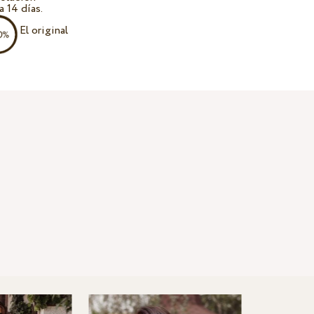
a 14 días.
El original