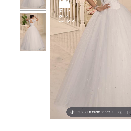
30+ la
gente
Pase el mouse sobre la imagen pa