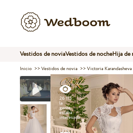
Vestidos de novia
Vestidos de noche
Hija de
Inicio
>>
Vestidos de novia
>>
Victoria Karandasheva
26 115
la
gente
estaba