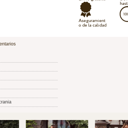
hast
Aseguramient
o de la calidad
ntarios
crania