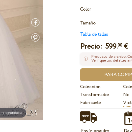
Color
Tamaño
Tabla de tallas
Precio:
599.
€
00
Producto de archivo. Con
Verifique los detalles an
Coleccion
Col
Transformador
No
Fabricante
Vict
ra agrandarla
Envío gratuito
Dev