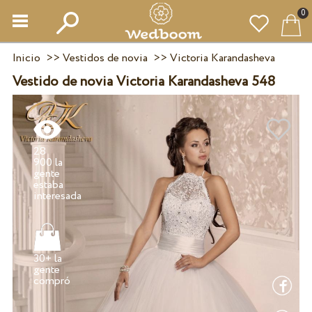
0
Inicio
>>
Vestidos de novia
>>
Victoria Karandasheva
Vestido de novia Victoria Karandasheva 548
28
900 la
gente
estaba
30+ la
gente