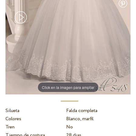
Click en la imagen para ampliar
Silueta
Falda completa
Colores
Blanco, marfil
Tren
No
Tiempo de costura
28 dias