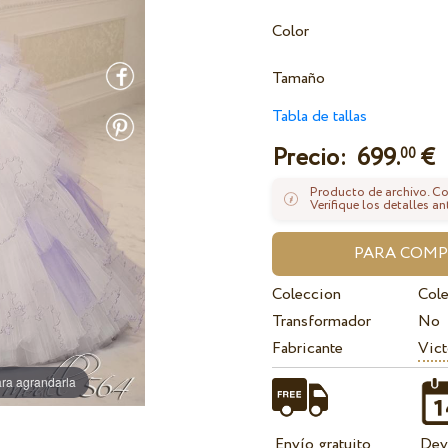
Color
Tamaño
Tabla de tallas
Precio:
699.
€
00
Producto de archivo. Con
Verifique los detalles an
Coleccion
Col
Transformador
No
Fabricante
Vict
ra agrandarla
Envío gratuito
Dev