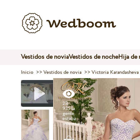
Vestidos de novia
Vestidos de noche
Hija de
Inicio
>>
Vestidos de novia
>>
Victoria Karandasheva
28
935 la
gente
estaba