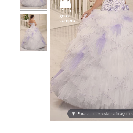
30+ la
gente
Pase el mouse sobre la imagen pa