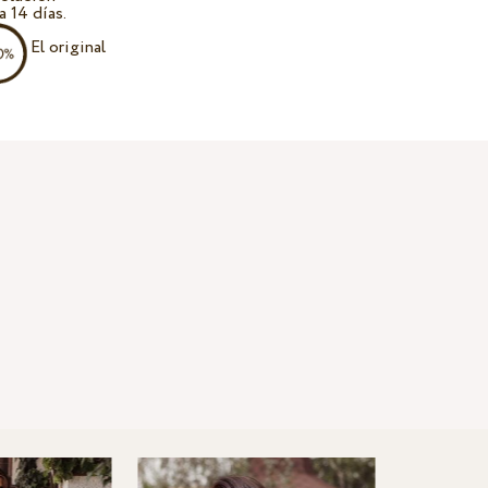
a 14 días.
El original