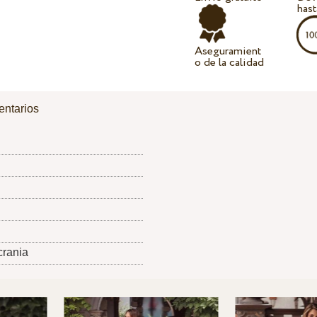
hast
Aseguramient
o de la calidad
ntarios
crania