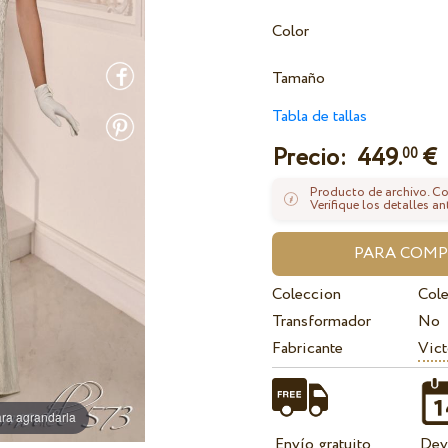
Color
Tamaño
Tabla de tallas
Precio:
449.
€
00
Producto de archivo. Con
Verifique los detalles an
Coleccion
Col
Transformador
No
Fabricante
Vict
ra agrandarla
Envío gratuito
Dev