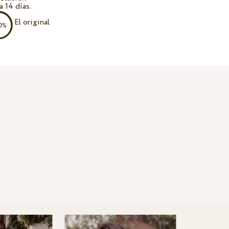
a 14 días.
El original