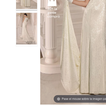
30+ la
gente
Pase el mouse sobre la imagen pa