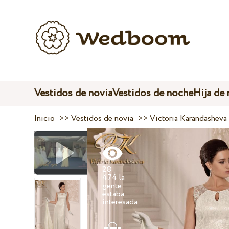
Vestidos de novia
Vestidos de noche
Hija de
Inicio
>>
Vestidos de novia
>>
Victoria Karandasheva
28
474 la
gente
estaba