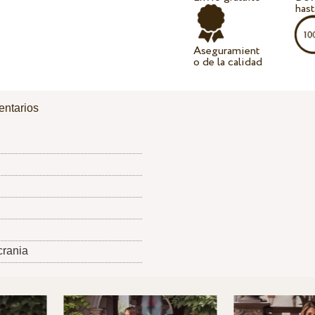
hast
Aseguramient
o de la calidad
ntarios
crania