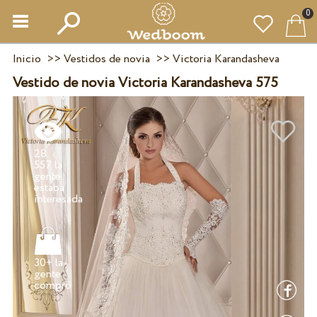
0
Inicio
>>
Vestidos de novia
>>
Victoria Karandasheva
Vestido de novia Victoria Karandasheva 575
28
557 la
gente
estaba
30+ la
gente