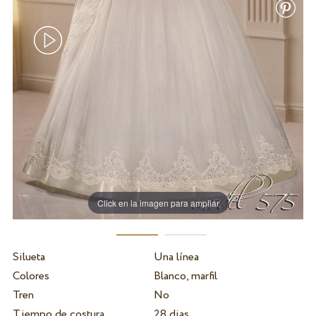
Click en la imagen para ampliar
Silueta
Una línea
Colores
Blanco, marfil
Tren
No
Tiempo de costura
28 dias