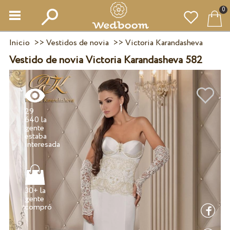
0
Inicio
>>
Vestidos de novia
>>
Victoria Karandasheva
Vestido de novia Victoria Karandasheva 582
29
640 la
gente
estaba
30+ la
gente