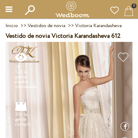
0
Inicio
>>
Vestidos de novia
>>
Victoria Karandasheva
Vestido de novia Victoria Karandasheva 612
28
322 la
gente
estaba
30+ la
gente