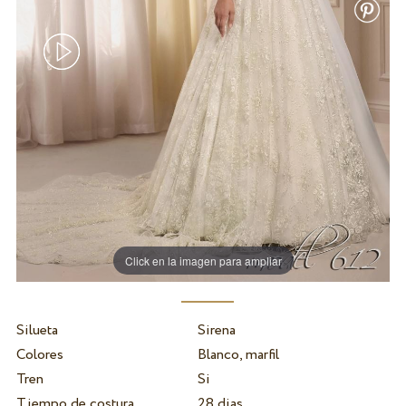
Click en la imagen para ampliar
Silueta
Sirena
Colores
Blanco, marfil
Tren
Si
Tiempo de costura
28 dias