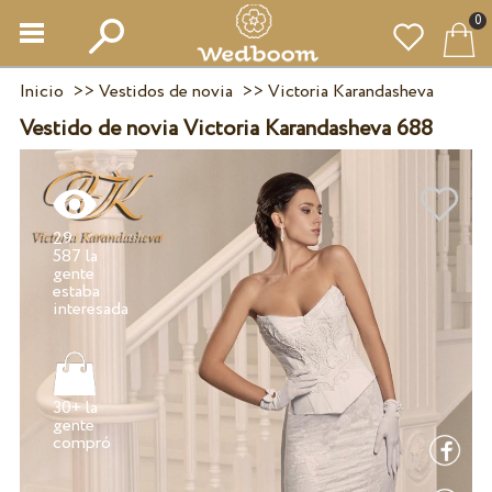
0
Inicio
>>
Vestidos de novia
>>
Victoria Karandasheva
Vestido de novia Victoria Karandasheva 688
29
587 la
gente
estaba
30+ la
gente