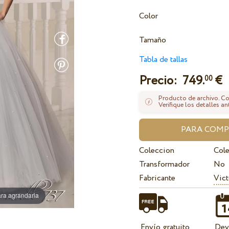
Color
Tamaño
Tabla de tallas
Precio:
749.
€
00
Producto de archivo. Con
Verifique los detalles an
Coleccion
Col
Transformador
No
Fabricante
Vict
ra agrandarla
Envío gratuito
Dev