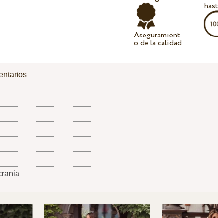
hast
Aseguramient
o de la calidad
ntarios
crania