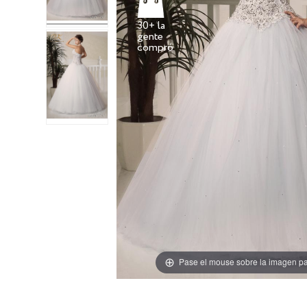
30+ la
gente
Pase el mouse sobre la imagen pa