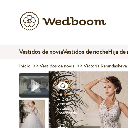
Vestidos de novia
Vestidos de noche
Hija de
Inicio
>>
Vestidos de novia
>>
Victoria Karandasheva
28
412 la
gente
estaba