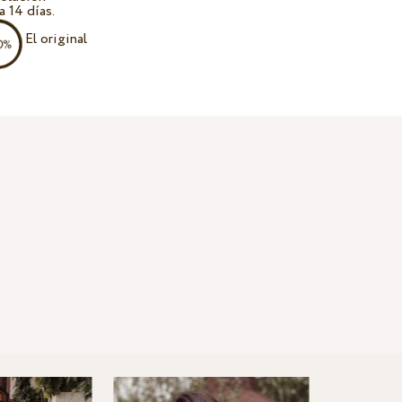
a 14 días.
El original