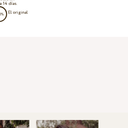
a 14 días.
El original