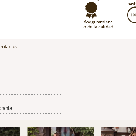
hast
Aseguramient
o de la calidad
ntarios
crania