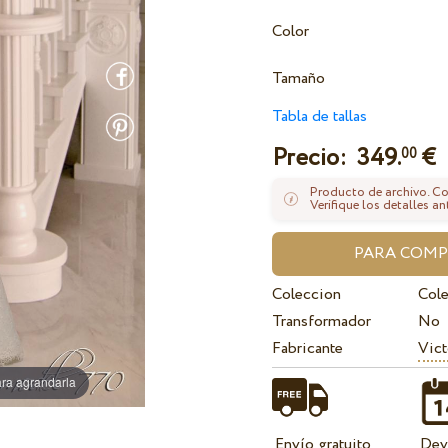
Color
Tamaño
Tabla de tallas
Precio:
349.
€
00
Producto de archivo. Con
Verifique los detalles an
Coleccion
Col
Transformador
No
Fabricante
Vict
ra agrandarla
Envío gratuito
Dev