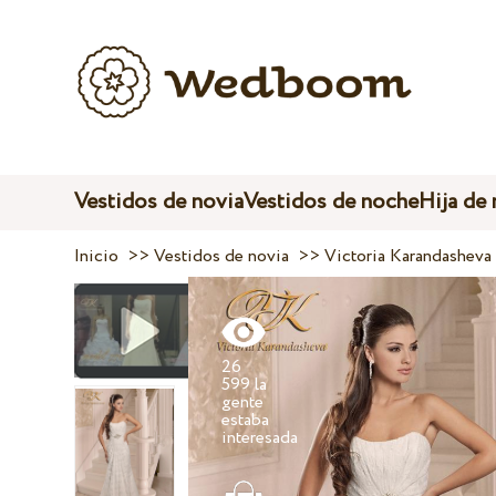
Vestidos de novia
Vestidos de noche
Hija de
Inicio
>>
Vestidos de novia
>>
Victoria Karandasheva
26
599 la
gente
estaba