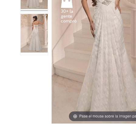
30+ la
gente
Pase el mouse sobre la imagen pa